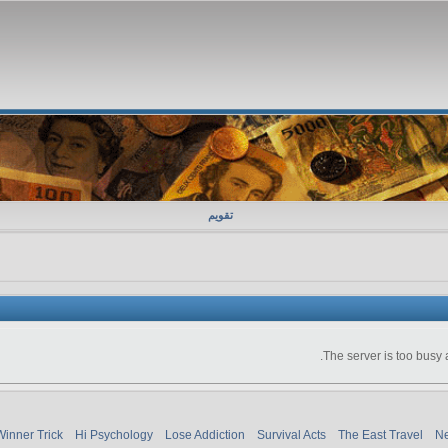
تقویم
The server is too busy 
Winner Trick
Hi Psychology
Lose Addiction
Survival Acts
The East Travel
Ne