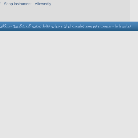
f
Shop Instrument
Allowedly
تماس با ما
-
طبیعت و توریسم (طبیعت ایران و جهان، نقاط دیدنی، گردشگری)؛
-
بایگانی