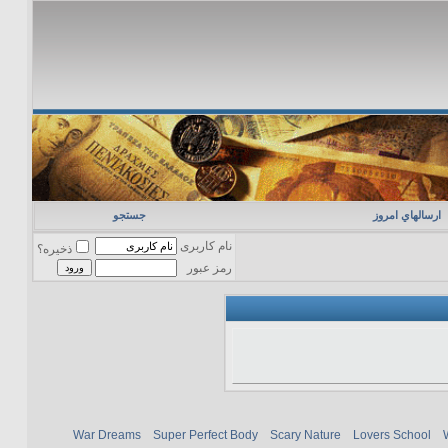
ارسالهاي امروز
جستجو
نام کاربری
ذخیره؟
رمز عبور
War Dreams
Super Perfect Body
Scary Nature
Lovers School