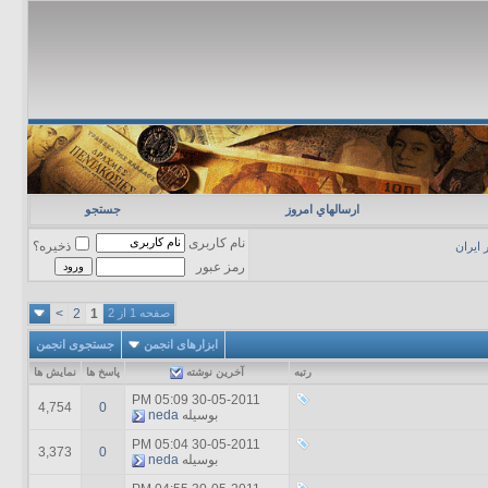
ارسالهاي امروز
جستجو
نام کاربری
ذخیره؟
ر ایران
رمز عبور
صفحه 1 از 2
1
2
>
ابزارهای انجمن
جستجوی انجمن
رتبه
آخرين نوشته
پاسخ ها
نمایش ها
05:09 PM
30-05-2011
4,754
0
بوسیله
neda
05:04 PM
30-05-2011
3,373
0
بوسیله
neda