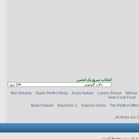
انتخاب سریع یک انجمن
War Dreams
Super Perfect Body
Scary Nature
Lovers School
Winner 
How Cook Food
Book Forever
Electronic 1
Science Doors
The Perfect Offer
.
All times are