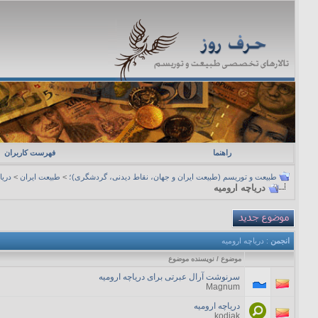
راهنما
فهرست کاربران
طبیعت و توریسم (طبیعت ایران و جهان، نقاط دیدنی، گردشگری)؛
>
طبیعت ایران
>
دریا
دریاچه ارومیه
انجمن
: دریاچه ارومیه
موضوع
/
نویسنده موضوع
سرنوشت آرال عبرتی برای دریاچه ارومیه
Magnum
دریاچه ارومیه
kodiak