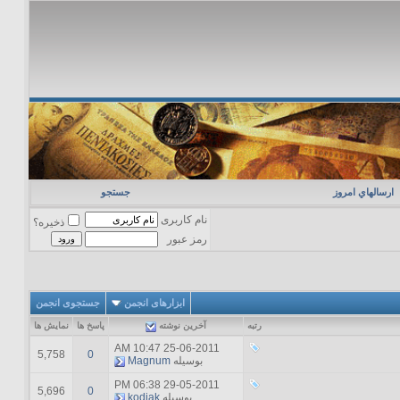
ارسالهاي امروز
جستجو
نام کاربری
ذخیره؟
رمز عبور
ابزارهای انجمن
جستجوی انجمن
رتبه
آخرين نوشته
پاسخ ها
نمایش ها
10:47 AM
25-06-2011
5,758
0
بوسیله
Magnum
06:38 PM
29-05-2011
5,696
0
بوسیله
kodiak