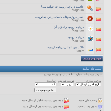
Magnum
عاقبت دریاچه ارومیه جه خواهد شد؟
Magnum
خطر بروز سونامی نمک در دریاچه ارومیه
Magnum
دریاچه ارومیه و اجزای آن
Magnum
دریاچه ارومیه
Magnum
تالاب بين المللي درياچه اروميه
emily
تنظیم های نمایش
نمایش موضوعات: شماره 1 تا 18 , از مجموع ‍18 موضوع
مرتب سازی
ترتیب نمایش
زمانبندی
پست های جدید
موضوع پربیننده شامل ارسال جدید
بدون پست جدید
موضوع پربیننده بدون ارسال جدید