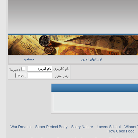
ارسالهاي امروز
جستجو
نام کاربری
ذخیره؟
رمز عبور
War Dreams
Super Perfect Body
Scary Nature
Lovers School
Winner 
How Cook Food