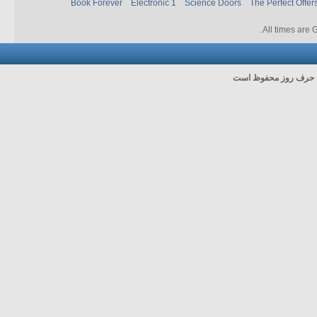
Book Forever
Electronic 1
Science Doors
The Perfect Offer
.
All times are