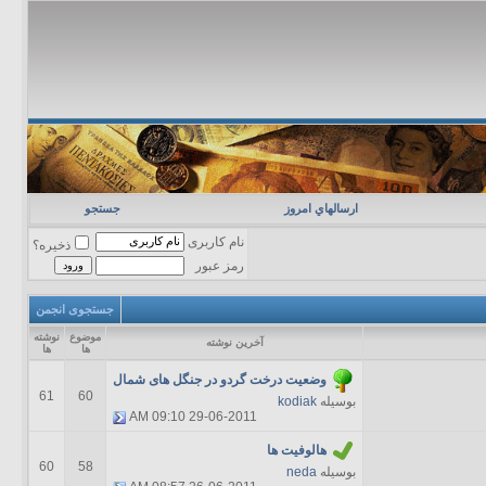
ارسالهاي امروز
جستجو
نام کاربری
ذخیره؟
رمز عبور
جستجوی انجمن
موضوع
نوشته
آخرين نوشته
ها
ها
وضعیت درخت گردو در جنگل های شمال
61
60
بوسیله
kodiak
09:10 AM
29-06-2011
هالوفيت ها
60
58
بوسیله
neda