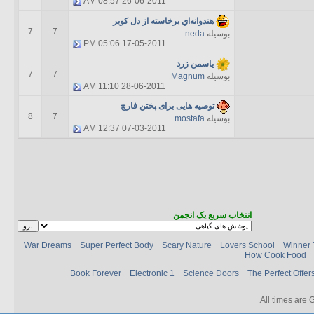
08:57 AM
26-06-2011
هندوانه‌اي برخاسته از دل كوير
7
7
بوسیله
neda
05:06 PM
17-05-2011
یاسمن زرد
7
7
بوسیله
Magnum
11:10 AM
28-06-2011
توصیه هایی برای پختن فارچ
8
7
بوسیله
mostafa
12:37 AM
07-03-2011
انتخاب سریع یک انجمن
War Dreams
Super Perfect Body
Scary Nature
Lovers School
Winner 
How Cook Food
Book Forever
Electronic 1
Science Doors
The Perfect Offer
.
All times are