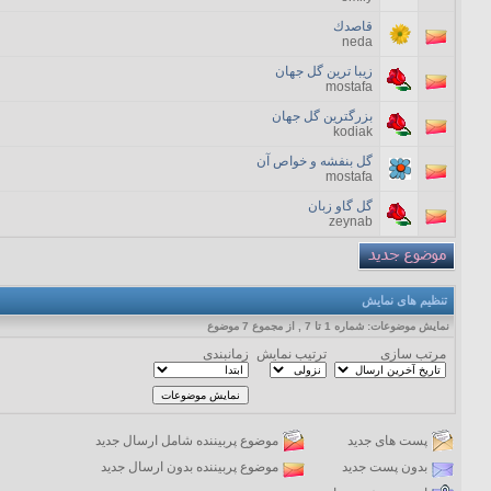
قاصدك
neda
زیبا ترین گل جهان
mostafa
بزرگترین گل جهان
kodiak
گل بنفشه و خواص آن
mostafa
گل گاو زبان
zeynab
تنظیم های نمایش
نمایش موضوعات: شماره 1 تا 7 , از مجموع ‍7 موضوع
مرتب سازی
ترتیب نمایش
زمانبندی
پست های جدید
موضوع پربیننده شامل ارسال جدید
بدون پست جدید
موضوع پربیننده بدون ارسال جدید