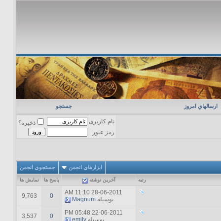
ارسالهاي امروز
جستجو
نام کاربری
ذخیره؟
رمز عبور
ابزارهای انجمن
جستجوی انجمن
رتبه
آخرين نوشته
پاسخ ها
نمایش ها
11:10 AM
28-06-2011
9,763
0
بوسیله
Magnum
05:48 PM
22-06-2011
3,537
0
بوسیله
emily