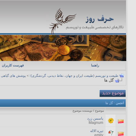
راهنما
فهرست کاربران
طبیعت و توریسم (طبیعت ایران و جهان، نقاط دیدنی، گردشگری)؛
>
پوشش های گیاهی
گل ها
انجمن
: گل ها
موضوع
/
نویسنده موضوع
یاسمن زرد
Magnum
تیره الاله
emily