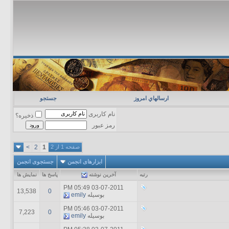
ارسالهاي امروز
جستجو
نام کاربری
ذخیره؟
رمز عبور
صفحه 1 از 2
1
2
>
ابزارهای انجمن
جستجوی انجمن
رتبه
آخرين نوشته
پاسخ ها
نمایش ها
05:49 PM
03-07-2011
13,538
0
بوسیله
emily
05:46 PM
03-07-2011
7,223
0
بوسیله
emily