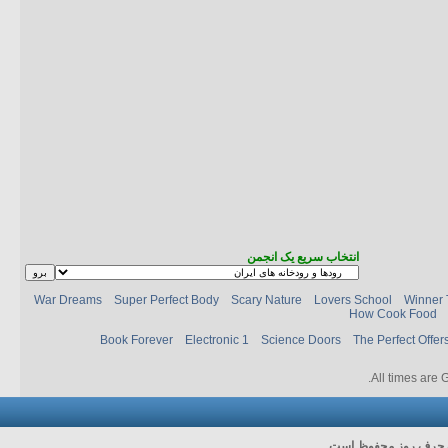
انتخاب سریع یک انجمن
War Dreams
Super Perfect Body
Scary Nature
Lovers School
Winner 
How Cook Food
Book Forever
Electronic 1
Science Doors
The Perfect Offer
.
All times are