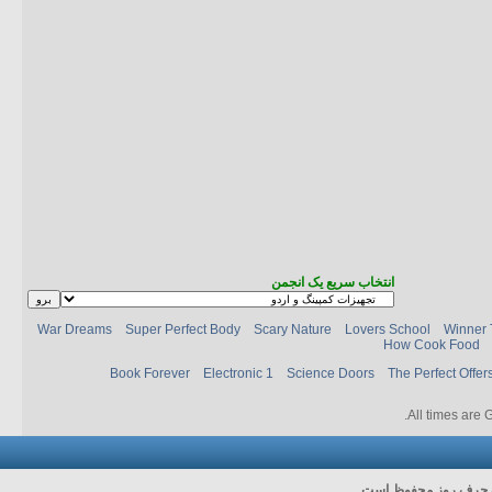
انتخاب سریع یک انجمن
War Dreams
Super Perfect Body
Scary Nature
Lovers School
Winner 
How Cook Food
Book Forever
Electronic 1
Science Doors
The Perfect Offer
.
All times are