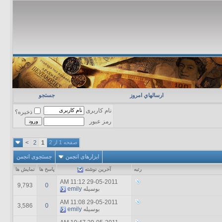
ارسالهاي امروز
جستجو
نام کاربری
ذخیره؟
رمز عبور
صفحه 1 از 2
1
2
>
ابزارهای انجمن
جستجوی انجمن
رتبه
آخرين نوشته
پاسخ ها
نمایش ها
11:12 AM
29-05-2011
9,793
0
بوسیله
emily
11:08 AM
29-05-2011
3,586
0
بوسیله
emily