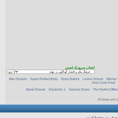
انتخاب سریع یک انجمن
War Dreams
Super Perfect Body
Scary Nature
Lovers School
Winner 
How Cook Food
Book Forever
Electronic 1
Science Doors
The Perfect Offer
.
All times are