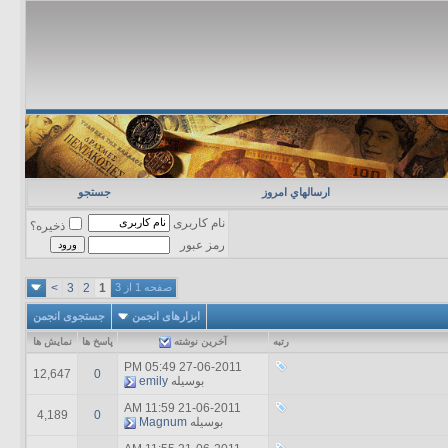
ارسالهاي امروز
جستجو
نام کاربری
ذخیره؟
رمز عبور
صفحه 1 از 3
1
2
3
>
ابزارهای انجمن
جستجوی انجمن
رتبه
آخرين نوشته
پاسخ ها
نمایش ها
05:49 PM
27-06-2011
12,647
0
بوسیله
emily
11:59 AM
21-06-2011
4,189
0
بوسیله
Magnum