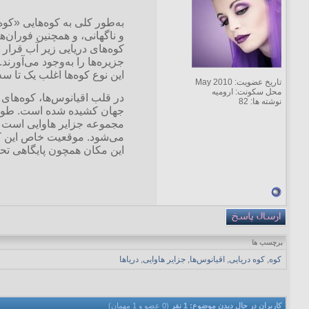
به‌طور کلی به کوه‌هایی «کوه
و ناگهانی، و همچنین فوران‌ه
کوه‌های دریایی زیر آب قرار د
جزیره‌ها را به‌وجود می‌آورند.
این نوع کوه‌ها اغلب یک تا سه
تاریخ عضویت: May 2010
محل سکونت: اروميه
در قلب اقیانوس‌ها، کوه‌های 
نوشته ها: 82
می‌شود. موقعیت خاص این کو
این مکان همچون پایگاهی تحق
برچسب ها
کوه
,
کوه دریایی
,
اقیانوس‌ها
,
جزایر هاوایی
,
دریاها
کاربران در حال دیدن موضوع: 1 نفر
(0 عضو و 1 مهمان)