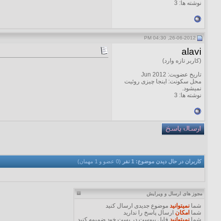
نوشته ها: 3
26-06-2012, 04:30 PM
alavi
(کاربر تازه وارد)
تاریخ عضویت: Jun 2012
محل سکونت: اینجا چیزی روئیت
نمیشود.
نوشته ها: 3
کاربران در حال دیدن موضوع: 1 نفر
(0 عضو و 1 مهمان)
مجوز های ارسال و ویرایش
شما
نمیتوانید
موضوع جدیدی ارسال کنید
شما
امکان
ارسال پاسخ را ندارید
شما
نمیتوانید
فایل پیوست در پست خود ضمیمه کنید