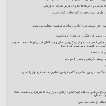
 طرف غرب محدود به كوه یخام و تكیانو است.
های خزر توسط جریان باد به ارتفاعات كوهستان هدایت می شوند.
 زیبایی این جنگل را دو چندان كرده است.
ت میانی فشرده شده و از این كریدور اصلی و چند كانال فرعی ابرها به سمت جنوب
 پاكیزه و پراكسیژن و مرطوب كرده است.
وری شده است.
روباهی ، آویشن و شبدر را نام برد.
.
جنگلی، بلدرچین ، عقاب جنگلی، كركس، شاهین، فاخته، قرقاول را نامبرد.
ارتفاع از سطح دریایی این جنگل از 800 متر واقع در روستای شیرینآباد در حوزه آبخیز شمالی و به ارتفاعات كوه قاسم با 2 هزار و 650 متر ارتفاع در شرق منطقه كوه تكیانو با ارتفاع 2 هزار و 896 متر از غرب منطقه امتداد
دامه دارد.