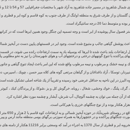
گلستان و از طرف شرق به منطقه اولنگ از طرف جنوب به كوه قاسم و كوه ابر و قطری و از
ر فصول سال پوشیده از ابر است و وجه تسمیه این جنگل وجود همین ابرها است كه در كرانه
عث پوشش گیاهی جالب و متبوع شده است. وجود ابر در قسمتهای پایین دست در آبخیز شمالی،
ارتفاعات بلند باعث شده تا ابرها كه بوسیله باد به سمت ارتفاعات رانده می شوند، در قسم
های پراكنده با تنوع گونههای درختی و درختچهای آب و هوای شهرستان را نیز به نحو مطلوبی
ك و نیمه خشك و مرطوب و نیمه مرطوب واقع شده كه این امر باعث ایجاد تنوع گیاهی و جان
یردار، توسكا ، آزاد داغداغان و از گیاهان مرتعی گونه های كلاه میر حسن ، چوبك ، اسپرس، دم 
 البرز در این ناحیه به حداقل عرضی خود رسیده و تقریباً از یك شاخه اصلی تشكیل شده است
 گرك، پلنگ ، خوك وحشی، شغال ، روباه، خرگوش كل و بز ،شوكا، و از پرندگان كبك ، كبوتر 
 از آن جمله می توان به چشمه آلوچال، آب شرش، آبشار و چشمه مورد نظر اشاره كرد.
صورت جنگلهای پراكنده و در ختچهزارها به همراه سوزنی برگهای بومی منطقه مانند ارس و پیرو ا
ی برابر 11216 هكتار از دامنه های شمالی را شامل می شود.