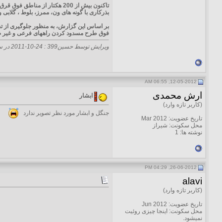
تاكنون بیش از 200 هكتار از 
بذركاری با گونه های ون، ممرز، بلوط ، گلابی 
بر اساس این گزارش، به منظور جلوگیری از ت
فوق طرح مسدود كردن راههای فرعی و غیر ضرو
ویرایش توسط حسین399 : 24-10-2011 در ساعت
12-05-2012, 06:55 AM
ارش محمدی
ابشار
(کاربر تازه وارد)
جنگل و ابشار مورد نظر تصویر ندارد
تاریخ عضویت: Mar 2012
محل سکونت: شیراز
نوشته ها: 1
26-06-2012, 04:29 PM
alavi
(کاربر تازه وارد)
تاریخ عضویت: Jun 2012
محل سکونت: اینجا چیزی روئیت
نمیشود.