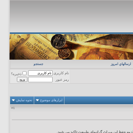
ارسالهاي امروز
جستجو
نام کاربری
ذخیره؟
رمز عبور
ابزارهای موضوع
نحوه نمایش
1
#
وم حفظ این میراث گرانبهای طبیعت تاكید می شود.