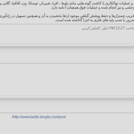
مناطق فوق قرق و عملیات نهالكاری با كاشت گونه هایی مانند بلوط ، افرا، شیردار، توسكا، ون، اقاق
وحشی و نیز انجام شده و عملیات فوق همچنان ا دامه دارد.
خریب چمنزارها و حفظ پوشش گیاهی موجود ارتقا بخشیدن به آن و همچنین تسهیل در زادآو
ر با نصب پایه های فلزی به اجرا گذاشته شده است.
12:27 PM
دلیل: کاملتر کردن
http://www.tadibi.blogfa.com/post/