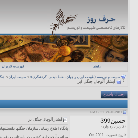
راهنما
فهرست کاربران
طبیعت و توریسم (طبیعت ایران و جهان، نقاط دیدنی، گردشگری)؛
>
طبیعت ایران
>
جنگل
آبشار آلوچال جنگل ابر
24-10-2011, 12:21 PM
حسین399
آبشار آلوچال جنگل ابر
(کاربر تازه وارد)
پایگاه اطلاع رسانی سازمان جنگلها دانستنیهای
تاریخ عضویت: Oct 2011
مراتع و آبخیزداری كشور، در راستای معرفی 