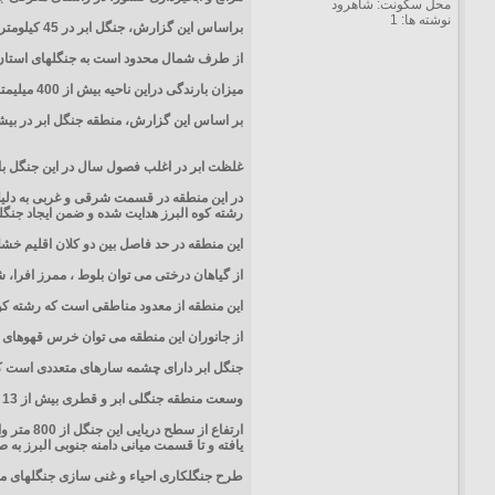
محل سکونت: شاهرود
نوشته ها: 1
براساس این گزارش، جنگل ابر در 45 كیلومتری شمال شاهرود در مسیر جاده شاهرود به آزاد شهر با مختصات جغرافیایی 57 و 54 تا 12 و 55 شرقی و 42و 36 تا 50 و 36 عرض شمالی قرار دارد.
از طرف شمال محدود است به جنگلهای استان 
میزان بارندگی دراین ناحیه بیش از 400 میلیمتر بوده و متوسط دما 20 درجه سانتیگراد است.
بر اساس این گزارش، منطقه جنگل ابر در بیشت
غلظت ابر در اغلب فصول سال در این جنگل با
در این منطقه در قسمت شرقی و غربی به دلیل 
رشته كوه البرز هدایت شده و ضمن ایجاد جنگل
این منطقه در حد فاصل بین دو كلان اقلیم خش
از گیاهان درختی می توان بلوط ، ممرز افرا، ش
این منطقه از معدود مناطقی است كه رشته كوه
از جانوران این منطقه می توان خرس قهوهای ،
جنگل ابر دارای چشمه سارهای متعددی است كه
وسعت منطقه جنگلی ابر و قطری بیش از 13 هزار هكتار بوده و از نوع جنگلهای خزری یا هیركانی است.
یافته و تا قسمت میانی دامنه جنوبی البرز به 
طرح جنگلكاری احیاء و غنی سازی جنگلهای مخروبه ابر و قطری از سال 1370 به اجراء در آمد كه وسعت