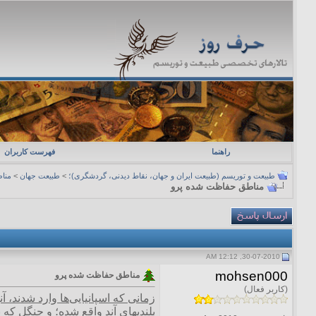
راهنما
فهرست کاربران
طبیعت و توریسم (طبیعت ایران و جهان، نقاط دیدنی، گردشگری)؛
>
طبیعت جهان
>
منا
مناطق حفاظت شده پرو
30-07-2010, 12:12 AM
mohsen000
مناطق حفاظت شده پرو
(کاربر فعال)
زمانی که اسپانیایی‌ها وارد شدند، 
بلندیهای آند واقع شده؛ و جنگل که 