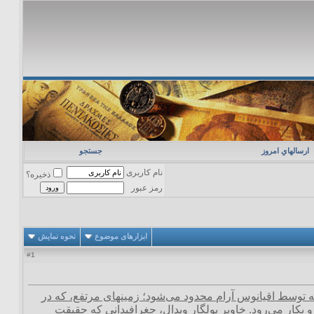
ارسالهاي امروز
جستجو
نام کاربری
ذخیره؟
رمز عبور
ابزارهای موضوع
نحوه نمایش
1
#
، که توسط اقیانوس آرام محدود می‌شود؛ زمینهای مرتفع، که در
 بکار می‌رود. خاویر پولگار ویدال، جغرافیدانی که حقیقت