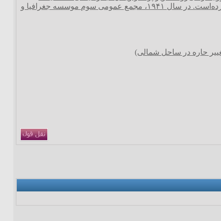
جغرافیای طبیعی منطقه پرو را برای مدتی طولانی مطالعه نموده‌است، ایجاد ۸ ناحیه طبیعی را پیشنهاد کرده‌است. در سال ۱۹۴۱، مجمع عمومی سوم موسسه جغرافیا و
غییر حاره در ساحل شمالی)