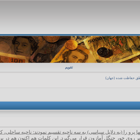
تقویم
طق حفاظت شده (جهان)
آنها پرو را (به دلایل سیاسی) به سه ناحیه تقسیم نمودند: ناحیه ساحلی
بر روی خور جنگل آمازون قرار می‌گیرد. این کلمات هم اکنون هم در پرو