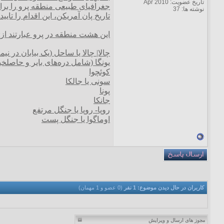
تاریخ عضویت: Apr 2010
نوشته ها: 37
تاریخ پان آمریکن، این اقدام را تایید 
این هشت منطقه در پرو عبارتند از:
چالا| چالا یا ساحل (یک بیابان د
یونگا (شامل دره‌های بایر و حاصلخ
کوئچوا
سونی یا جالکا
پونا
جانکا
روپا- روپا یا جنگل مرتفع
اوماگوا یا جنگل پست
کاربران در حال دیدن موضوع: 1 نفر
(0 عضو و 1 مهمان)
مجوز های ارسال و ویرایش