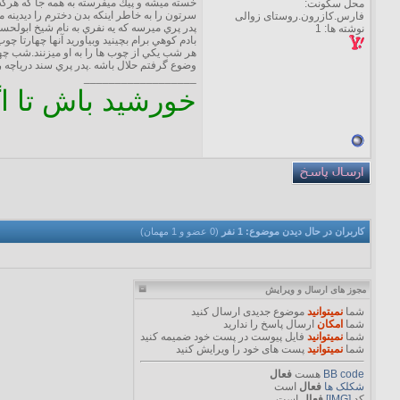
خسته ميشه و پيك ميفرسته به همه جا كه هركه د
محل سکونت:
سرتون را به خاطر اينكه بدن دخترم را ديدينه م
فارس.کازرون.روستای زوالی
پدر پري ميرسه كه يه نفري به نام شيخ ابولح
نوشته ها: 1
بادم كوهي برام بچينيد وبياوريد آنها چهارتا
هر شب يكي از چوب ها را به او ميزنند.شب چه
وضوع گرفتم حلال باشه .پدر پري سند درياچه را
__________________
خورشید باش تا ا
کاربران در حال دیدن موضوع: 1 نفر
(0 عضو و 1 مهمان)
مجوز های ارسال و ویرایش
شما
نمیتوانید
موضوع جدیدی ارسال کنید
شما
امکان
ارسال پاسخ را ندارید
شما
نمیتوانید
فایل پیوست در پست خود ضمیمه کنید
شما
نمیتوانید
پست های خود را ویرایش کنید
BB code
هست
فعال
شکلک ها
فعال
است
کد
[IMG]
فعال
است