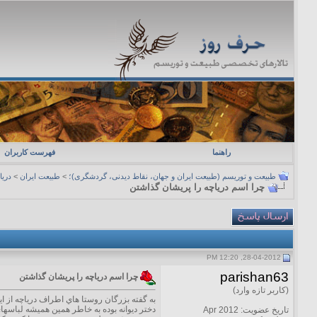
راهنما
فهرست کاربران
طبیعت و توریسم (طبیعت ایران و جهان، نقاط دیدنی، گردشگری)؛
>
طبیعت ایران
>
دریا
چرا اسم دریاچه را پریشان گذاشتن
28-04-2012, 12:20 PM
parishan63
چرا اسم دریاچه را پریشان گذاشتن
(کاربر تازه وارد)
به گفته بزرگان روستا هاي اطراف درياچه از اي
دختر ديوانه بوده به خاطر همين هميشه لباسهاي
تاریخ عضویت: Apr 2012