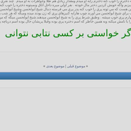
خترم را خوب كنه دخترم رابه او ميدم ومقدار زيادي هم طلا وجواهرات به او ميدم . چند نفري ام
يزنم واگه خوبش كردين دختر مال خودته . نفر اولي ميره داخل اتاق ونميتونه دختره را خوب كنه سر
سن هست كه مي تونه پري را خوب كنه پدر پري مي فرسته دنبال شيخ ابولحسن وشيخ ابولحسن هم
 چوب براي شيخ ابولحسن مي اورند چوب هارابه كنيزهاي پري كه زن بودند ميده وميگه كه هر شب
ارم پري خوب ميشه . وطبق شرط پري را به شيخ ابولحسن ميدهند.شيخ ابولحسن ميگه كه من ط
 با نامش ميكنه وبه همين خاطر كه اسم دختره پري بوده وقبلا پريشان حال بوده اسم درياچه ر
گر خواستی بر کسی نتابی نتوانی
«
موضوع قبلی
|
موضوع بعدی
»