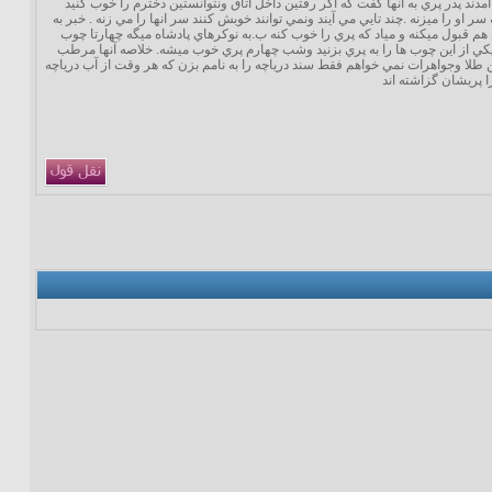
دند پدر پري به آنها گفت كه اگر رفتين داخل اتاق ونتوانستين دخترم را خوب كنيد
 او را ميزنه .چند تايي مي آيند ونمي توانند خوبش كنند سر انها را مي زنه . خبر به
 قبول ميكنه و مياد كه پري را خوب كنه ب.به نوكرهاي پادشاه ميگه چهارتا چوب
 يكي از اين چوب ها را به پري بزنيد وشب چهارم پري خوب ميشه. خلاصه آنها مرطب
لا وجواهرات نمي خواهم فقط سند درياچه را به نامم بزن كه هر وقت از آب درياچه
ا پريشان گزاشته اند