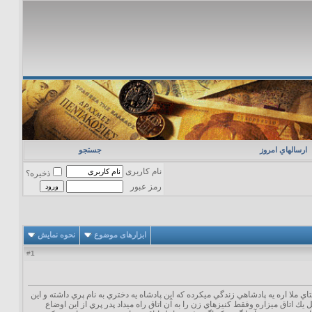
ارسالهاي امروز
جستجو
نام کاربری
ذخیره؟
رمز عبور
ابزارهای موضوع
نحوه نمایش
1
#
 ملا اره يه پادشاهي زندگي ميكرده كه اين پادشاه يه دختري به نام پري داشته و اين
 اتاق ميزاره وفقط كنيزهاي زن را به آن اتاق راه ميداد پدر پري از اين اوضاع