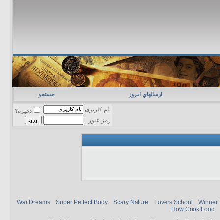
ارسالهاي امروز
جستجو
نام کاربری
ذخیره؟
رمز عبور
War Dreams
Super Perfect Body
Scary Nature
Lovers School
Winner 
How Cook Food