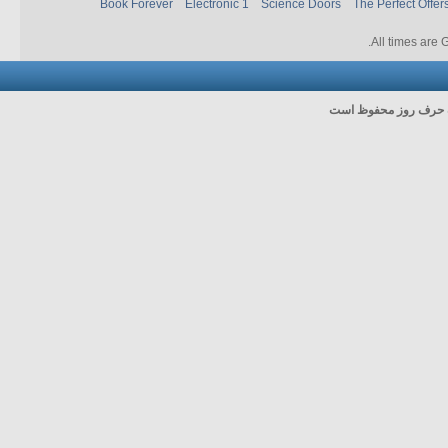
Book Forever
Electronic 1
Science Doors
The Perfect Offer
.
All times are