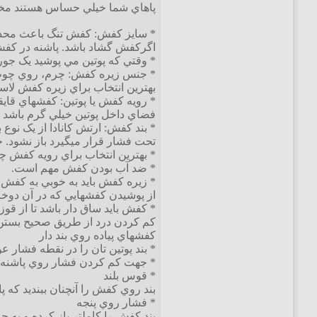
پاهاي شما خيلي حساس هستند مخصوص
* سايز کفش: کفش تنگ باعث محدودي
اگرکفش گشاد باشد. پاشنه در کفش 
* وقتي که پوتين مي پوشيد يک جورا
* جنس زيره کفش: چرم، روي چوب
بهترين انتخاب براي زيره کفش لاست
* رويه کفش يا پوتين: کفشهاي قايق
فضاي داخل پوتين خيلي گرم باشد پ
* بند کفش: ارتش کانادا از يک نوع
تحت فشار قرار ميگيرد باز نشود.
* بهترين انتخاب براي رويه کفش 
* ضد آب بودن کفش مهم است.
* زيره کفش بايد به خوبي به کفش 
از پوشيدن کفشهايي که در آن دوخت ب
* کفش بايد ساق دار باشد تا از قو
کم کردن درد از طريق صحيح بستن
کفشهاي پياده روي بند دار
* بند پوتين تان را در نقطه فشار ع
* جهت کم کردن فشار روي پاشنه، ب
* قوس بلند
بند روي کفش را آنچنان ببنديد که 
* فشار روي پنجه
بند کفش را کاملتر باز کرده و به حا