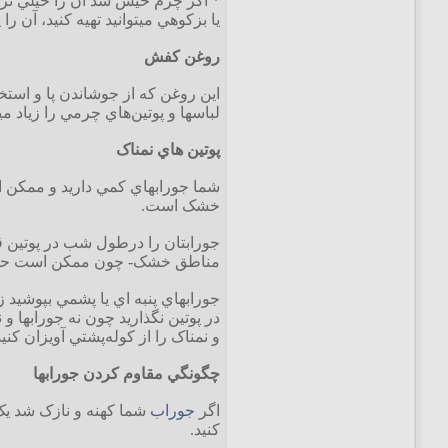
* اگر چرم خيس شد آن را خيلي نزد
يا بزکوهي ميتوانيد تهيه کنيد، آن ر
روغن کفش
اين روغن که از جوشاندن پا و استخ
لباسها و پوتين‌هاي چرمي را زياد مي
پوتين هاي نمناک
شما جورابهاي کمي داريد و ممکن
خشک است.
جورابتان را درطول شب در پوتين قرا
مناطق خشک- چون ممکن است حشرات 
جورابهاي پنبه اي يا پشمي بپوشيد 
در پوتين نگذاريد چون نه جورابها
و نمناک را از کوله‌پشتي آويزان کن
چگونگي مقاوم کردن جورابها
اگر
جوراب
شما کهنه و نازک شد يک 
کنيد.