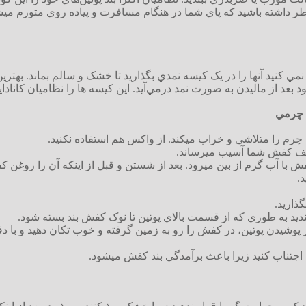
اطر داشته باشيد که پاي شما در هنگام مسافرت و پياده روي متورم مي
نمي کنيد آنها را در يک کيسه نمدي بگذاريد تا خشک و سالم بماند. 
 ماليدن به صورت نمد درمي‌آيد. اين کيسه ها را نظاميان کانادايي استفاده ميکنند 
ي چرمي
را چرم را متلاشي و خراب ميکند. از واکس هم استفاده نکنيد.
کف کفش شما آسيب ميرساند.
فش با آب گرم از بين ميرود. بعد از شستن و قبل از اينکه آن را روغن ک
د.
ذاريد.
نديد به طوري که از قسمت بالاي پوتين تا نوک کفش بند بسته شود.
ز پوشيدن پوتين، در کفش را رو به زمين گرفته و خوب تکان دهيد و با
ن اجتناب کنيد زيرا باعث برآمدگي بند کفش ميشود.