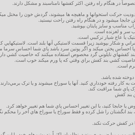
اً در هنگام راه رفتن. اکثر کفشها نامناسبند و مشکل دارند.
ت حرکت استخوانها و ماهيچه ها ميشوند، گردش خون را مختل ميکنند، 
جابجا ميشود و در هنگام راه رفتن راحت نيستيد.
ب مناسب و سايز پايتان بپوشيد.
 سر و لغزنده است.
يک يا عاج شيار ترکيبي است.
راني و شکار بپوشيد زيرا قسمت لاستيکي آنها بلند است. لاستيکهايي که
ا احساس پختن ميکند و اگر پوتين سرد باشد پاي شما احساس سرما مي
 بند کفشهاي نايلوني گرد مخصوص استفاده ميکنند که خاصيت کشي دارد 
 خاصيت کشي بند کفش براي وقتي که پا ورم ميکند خوب است.
چرم است.
دوخته شده باشد.
ه کار رفته خودداري کنيد. آنها يا سوراخ ميشوند و يا ترک برمي‌دارند.
زک پاي شما مراقبت کند.
 بند کفش
وض يا جابجا کنيد، با اين تغيير احساس پاي شما هم تغيير خواهد کرد.
ند انگشتان را شل کرده و فقط سوراخ يا سوراخ هاي آخر را محکم نگه
پا در کفش حرکت نکند.
لت مورب يا ضربدري ببنديد. نظاميان اکثراً بند پوتين‌هاي خود را اين گون