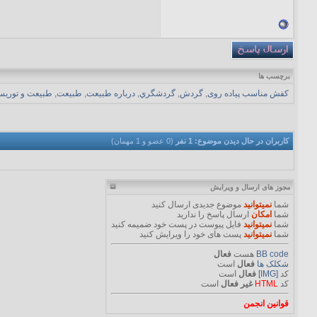
برچسب ها
کفش مناسب پیاده روی
,
گردش
,
گردشگري
,
درباره طبيعت
,
طبيعت
,
طبيعت و توريس
کاربران در حال دیدن موضوع: 1 نفر
(0 عضو و 1 مهمان)
مجوز های ارسال و ویرایش
شما
نمیتوانید
موضوع جدیدی ارسال کنید
شما
امکان
ارسال پاسخ را ندارید
شما
نمیتوانید
فایل پیوست در پست خود ضمیمه کنید
شما
نمیتوانید
پست های خود را ویرایش کنید
BB code
هست
فعال
شکلک ها
فعال
است
کد
[IMG]
فعال
است
کد
HTML
غیر فعال
است
قوانین انجمن