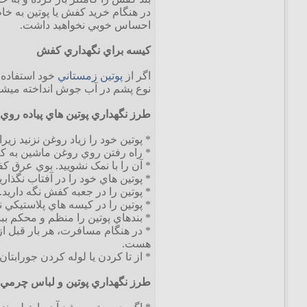
در هنگام خريد کفش يا پوتين به خ
احساس خوبي نخواهيد داشت.
کيسه براي نگهداري کفش
اگر از
پوتين زمستاني
خود استفاده 
نوع پشم در آب جوش انداخته ميشود بعد از
طرز نگهداري پوتين هاي پياده رو
* پوتين خود را زياد روغن نزنيد زي
* راه رفتن روي روغن ماشين به 
* آن را با نمک نشوييد. بوي عرق ک
* پوتين هاي خود را در آفتاب نگذاري
* پوتين را در جعبه کفش نگه داريد.
* پوتين را در کيسه هاي پلاستيکي نگ
* بندهاي پوتين را منظم و محکم بب
* در هنگام مسافرت، هر بار قبل ا
هست.
* از تا کردن يا لوله کردن جورابتا
طرز نگهداري پوتين و لباس چرمي