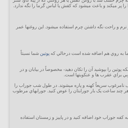
که چرم خشک شد با روغن کفش يا هر روغني که از پيه گاو، شتر
وا را پر ميکند و باعث ميشود که کفش يا لباس گرما را نگه ندارد.
 نرم و راحت نگه داشتن چرم استفاده ميشود. اين روغنها عمر
ا به روي هم اضافه شده است درحالي که
پوتين
شما نسبتاً
 پوتين را بپوشيد آن را تکان دهيد- مخصوصاً در بيابان و در
 براي عقرب ها و عنکوبتها است.
ياف نامرغوب سريعاً کهنه و پاره ميشوند. در طول شب جوراب را
 هر چند ساعت يک بار جورابتان را عوض کنيد. جورابهاي مرطوب
به کفه جوراب خود اضافه کنيد و در پاييز و زمستان استفاده