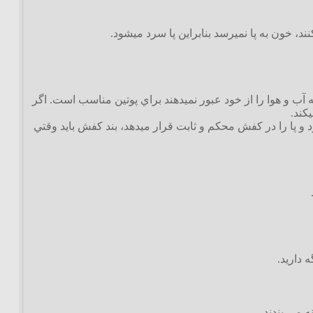
خون به پا نميرسد بنابراين پا سرد ميشود.
 آب و هوا را از خود عبور نميدهند براي پوتين مناسب است. اگر
کند.
و پا را در کفش محکم و ثابت قرار ميدهد، بند کفش بايد وقتي
 داريد.
ه مي بندند.