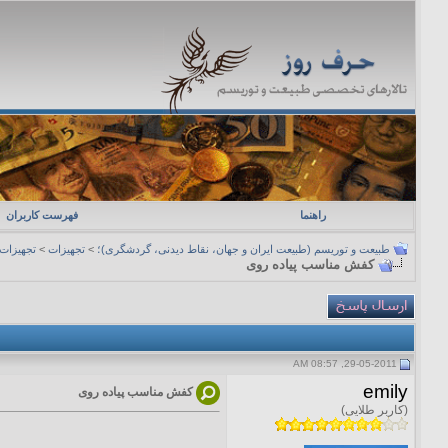
راهنما
فهرست کاربران
طبیعت و توریسم (طبیعت ایران و جهان، نقاط دیدنی، گردشگری)؛
>
تجهیزات
>
تجهیزات 
کفش مناسب پیاده روی
29-05-2011, 08:57 AM
emily
کفش مناسب پیاده روی
(کاربر طلایی)