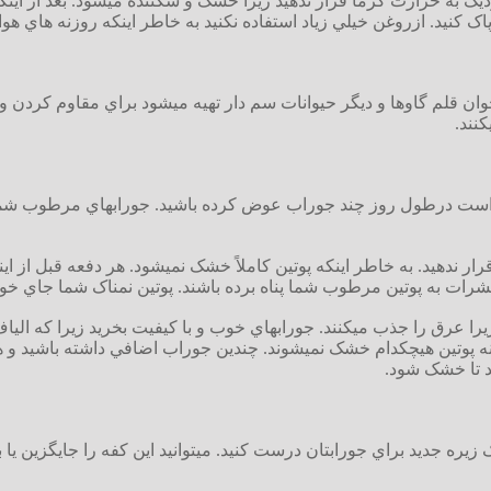
يک به حرارت گرما قرار ندهيد زيرا خشک و شکننده ميشود. بعد از اين
ا پاک کنيد. ازروغن خيلي زياد استفاده نکنيد به خاطر اينکه روزنه هاي ه
وان قلم گاوها و ديگر حيوانات سم دار تهيه ميشود براي مقاوم کردن و
کنند.
 است درطول روز چند جوراب عوض کرده باشيد. جورابهاي مرطوب شم
ر ندهيد. به خاطر اينکه پوتين کاملاً خشک نميشود. هر دفعه قبل از اينکه
به پوتين مرطوب شما پناه برده باشند. پوتين نمناک شما جاي خوبي
زيرا عرق را جذب ميکنند. جورابهاي خوب و با کيفيت بخريد زيرا که ال
 و نه پوتين هيچکدام خشک نميشوند. چندين جوراب اضافي داشته باشيد و
يد تا خشک شود.
زيره جديد براي جورابتان درست کنيد. ميتوانيد اين کفه را جايگزين يا 