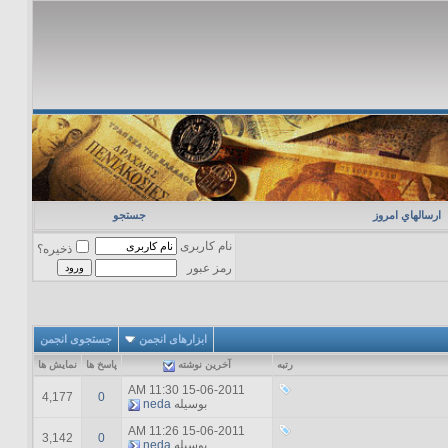
ارسالهاي امروز
جستجو
نام کاربری
ذخیره؟
رمز عبور
ابزارهای انجمن
جستجوی انجمن
رتبه
آخرين نوشته
پاسخ ها
نمایش ها
11:30 AM
15-06-2011
4,177
0
بوسیله
neda
11:26 AM
15-06-2011
3,142
0
بوسیله
neda