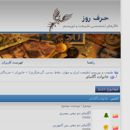
راهنما
فهرست کاربران
طبیعت و توریسم (طبیعت ایران و جهان، نقاط دیدنی، گردشگری)؛
>
جانوران
>
خزندگان
خانواده آگامای
انجمن
: خانواده آگامای
موضوع
/
نویسنده موضوع
آگامای دم تیغی مصری
neda
آگامای دم تیغی بین النهرین
neda