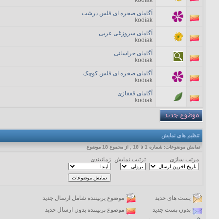
kodiak
آگامای صخره ای فلس درشت
kodiak
آگامای سروزغی عربی
kodiak
آگامای خراسانی
kodiak
آگامای صخره ای فلس کوچک
kodiak
آگامای قفقازی
kodiak
تنظیم های نمایش
نمایش موضوعات: شماره 1 تا 18 , از مجموع ‍18 موضوع
مرتب سازی
ترتیب نمایش
زمانبندی
پست های جدید
موضوع پربیننده شامل ارسال جدید
بدون پست جدید
موضوع پربیننده بدون ارسال جدید