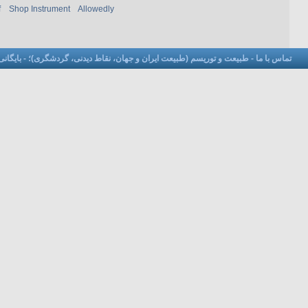
f
Shop Instrument
Allowedly
تماس با ما
-
طبیعت و توریسم (طبیعت ایران و جهان، نقاط دیدنی، گردشگری)؛
-
بایگانی