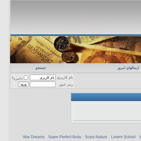
ارسالهاي امروز
جستجو
نام کاربری
ذخیره؟
رمز عبور
War Dreams
Super Perfect Body
Scary Nature
Lovers School