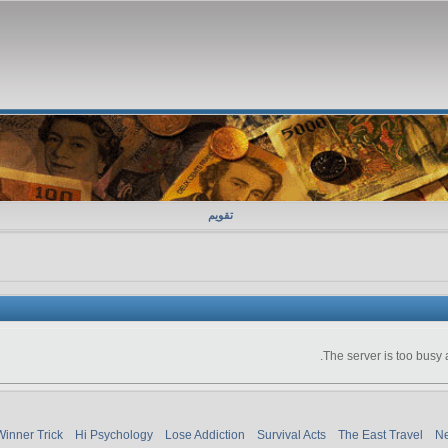
تقویم
The server is too busy 
Winner Trick
Hi Psychology
Lose Addiction
Survival Acts
The East Travel
Ne