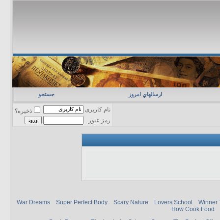
ارسالهاي امروز
جستجو
نام کاربری
ذخیره؟
رمز عبور
War Dreams
Super Perfect Body
Scary Nature
Lovers School
Winner 
How Cook Food