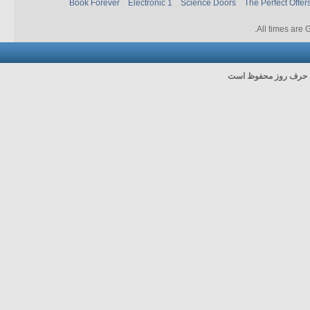
Book Forever
Electronic 1
Science Doors
The Perfect Offer
.
All times are