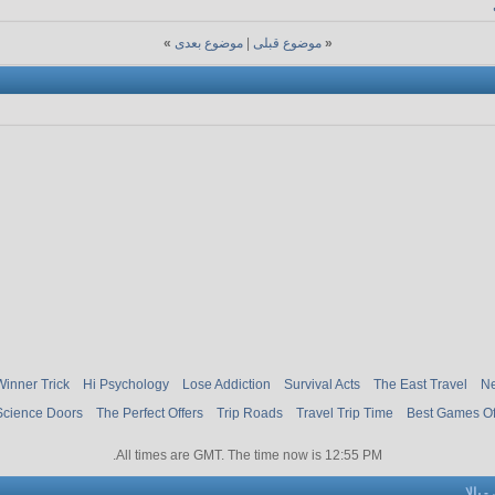
«
موضوع قبلی
|
موضوع بعدی
»
Winner Trick
Hi Psychology
Lose Addiction
Survival Acts
The East Travel
Ne
Science Doors
The Perfect Offers
Trip Roads
Travel Trip Time
Best Games O
.
All times are GMT. The time now is
12:55 PM
-
بالا