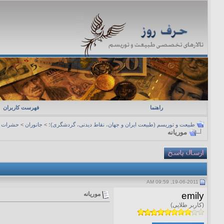
راهنما
فهرست کاربران
طبیعت و توریسم (طبیعت ایران و جهان، نقاط دیدنی، گردشگری)؛
>
جانوران
>
حشرات
موریانه
19-06-2011, 09:59 AM
emily
موریانه
(کاربر طلایی)