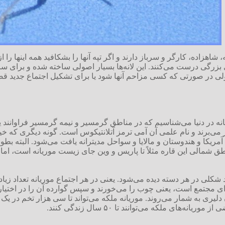
 شاهزاده، کارگر و سرباز دارند و اگر تپه آنها را بشکافید همه اینها را ا
ی بزرگی درست می‌کنند. این لانه‌ها بسیار اصولی ساخته شده و برای سا
لی در صورتی که کسی مزاحم آنها شود یا برای تشکیل اجتماع جدید قصد پ
انه در دنیا می‌‌شناسیم که در مناطق گرمسیر و نیمه گرمسیر فراوانند 
ر می‌برند و نام علمی آن آمی ترمز آتلانتیکوس است. گونه دیگری که خی
آمریکا و هندوستان و مالایا و سواحل مدیترانه یافت می‌شود. البته بط
ناطق شمالی این قاره مثلاً تا پاریس و وین جای زیست موریانه است، اما
ند شکلی در هر دسته دیده می‌شود. یعنی در هر اجتماع موریانه تعداد زیا
ی مجتمع است، یعنی چوب را می‌خورند و سپس گوارده آن را در اختیار دی
یری به شمار می‌روند. موریانه ملکه می‌تواند تا سی هزار تخم در یک رو
ه‌های ملکه می‌توانند تا ۵۰ سال زندگی کنند.