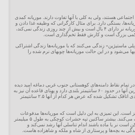
اجتماعی هستند، ولی به کلی با آنها تفاوت دارند. موریانه کمدی
ه‌ها، بستگی دارد. برای مثال کارگرانی که وظیفه غذا دادن و
تمیز کردن ملکه را به عهده دارند، معمولاً کور بوده و بدون بال هستند و دستگاه تناسلی هم ندارند. فقط موریانه نر دارای ۴ بال است و بیش از چند روزی زندگی نمی‌کند،
ای شکمی بزرگ است و کارش فقط تخم‌گذاری است.
«پلی ماستیژین» زندگی می‌کنند که با موریانه‌ها زندگی اشتراکی
ا می‌شود و در این حالت موریانه‌ها چوبهای نرم شده را
 در تمام نقاط دامنه‌های کوهستانی جنوب غربی دماغه امید دیده
شوند. سطح هر تپه درست مانند سطح خارجی مغز دارای برجستگیها و شیارهای مخصوصی است. بزرگ‌ترین آنها در حدود ۶۰ سانتیمتر بلندی دارد و پهنای قاعده آن نیز به
۶۰ سانتیمتر می‌رسد اگر یکی از آنها را بشکافیم دیده می‌شود که داخل آن مانند اسفنج است و از تعداد زیادی اتاقک تشکیل شده که عرض هر کدام از آنها ۲.۵ سانتیمتر
دگی کنند ولی داخل آن همیشه تمیز است. این تمیزی به این دلیل است که موریانه‌ها مدفوعات
خود را به منزله سیمان در ساختن دیواره‌های تپه و اتاقکها بکار می‌برند و لاشه‌ها را نیز می‌خورند و مصرف می‌کنند. بیشتر ساکنین تپه حشرات کوچکی به طول ۵ میلیمتر
است نر یا ماده باشند اندام تناسلی آنها رشد نمی‌کند و
یدگی به بچه‌ها و پرستاری از شاه و ملکه و شاهزاده هاست.