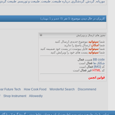
موریانه
,
گردش
,
گردشگري
,
درباره طبيعت
,
طبيعت
,
طبيعت و توريسم
,
طبيعت گردي
کاربران در حال دیدن موضوع: 1 نفر
(0 عضو و 1 مهمان)
مجوز های ارسال و ویرایش
شما
نمیتوانید
موضوع جدیدی ارسال کنید
شما
امکان
ارسال پاسخ را ندارید
شما
نمیتوانید
فایل پیوست در پست خود ضمیمه کنید
شما
نمیتوانید
پست های خود را ویرایش کنید
BB code
هست
فعال
شکلک ها
فعال
است
کد
[IMG]
فعال
است
کد
HTML
غیر فعال
است
قوانین انجمن
ar Future Tech
How Cook Food
Wonderful Search
Discommend
f
Shop Instrument
Allowedly
تماس با ما
-
طبیعت و توریسم (طبیعت ایران و جهان، نقاط دیدنی، گردشگری)؛
-
بایگانی