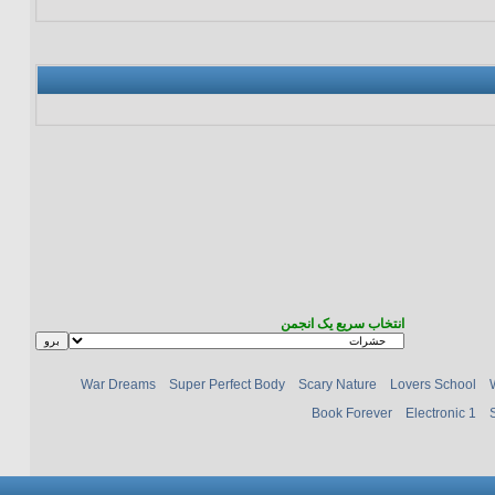
انتخاب سریع یک انجمن
War Dreams
Super Perfect Body
Scary Nature
Lovers School
Book Forever
Electronic 1