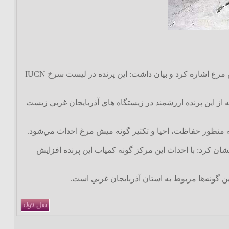
رئيس سازمان حفاظت محيط زيست کشور در ادامه به وضعيت زيستي گونه نادر و در معرض خطر ميش مرغ اشاره کرد و بيان داشت: اين پرنده در ليست سرخ IUCN
 بيان اينکه اين پرنده به ندرت پرواز کرده و بيشتر ترجيح مي‌دهد که راه برود، گفت: 40 قطعه از اين پرنده ارزشمند در زيستگاه هاي آذربايجان غربي زيست
ه منظور حفاظت، احيا و تکثير گونه ميش مرغ احداث مي‌شود.
ن کرد: با احداث اين مرکز گونه کمياب اين پرنده افزايش