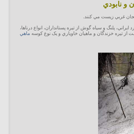
يراني، پلنگ و سياه گوش از تيره پستانداران، انواع درناها،
شت از تيره خزندگان و ماهيان خاوياري و يک نوع کوسه
ماهي