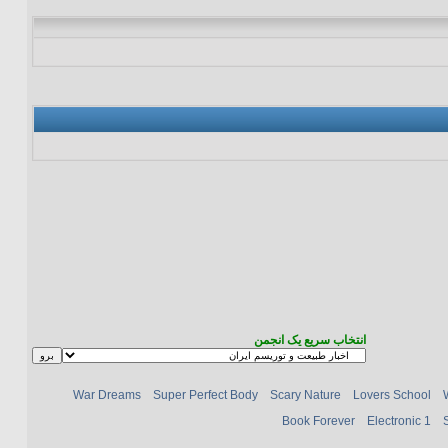
انتخاب سریع یک انجمن
War Dreams
Super Perfect Body
Scary Nature
Lovers School
Book Forever
Electronic 1