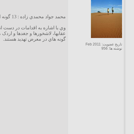
محمد جواد محمدي زاده : 13 گونه از اين تعداد در شرايط بحراني قرار گرفته که شش گونه از آنها در آذربايجان غربي زيست مي کنند.
وي با اشاره به اقدامات در دست انج
عقابها، لاشخورها و جغدها و اردک 
گونه هاي در معرض تهديد هستند.
تاریخ عضویت: Feb 2011
نوشته ها: 956