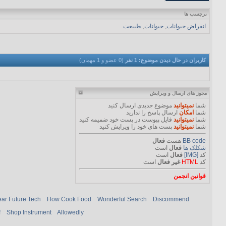
برچسب ها
انقراض حیوانات
,
حیوانات
,
طبیعت
کاربران در حال دیدن موضوع: 1 نفر
(0 عضو و 1 مهمان)
مجوز های ارسال و ویرایش
شما
نمیتوانید
موضوع جدیدی ارسال کنید
شما
امکان
ارسال پاسخ را ندارید
شما
نمیتوانید
فایل پیوست در پست خود ضمیمه کنید
شما
نمیتوانید
پست های خود را ویرایش کنید
BB code
هست
فعال
شکلک ها
فعال
است
کد
[IMG]
فعال
است
کد
HTML
غیر فعال
است
قوانین انجمن
ar Future Tech
How Cook Food
Wonderful Search
Discommend
f
Shop Instrument
Allowedly