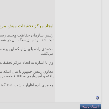
ايجاد مرکز تحقيقات ميش مرغ 
ثبت شده و تنها زيستگاه آن در شم
مي‌کنند.
وي با اشاره به ايجاد مرکز تحقيق
معاون رئيس جمهور با بيان اينکه 
يافته و اميدواريم به 100 قطعه در يک سال آينده برسد و از خطر نابودي نجات يابد.
محمدي‌زاده اظهار داشت: 194 گونه از پستانداران در کشور وجود دارد که 54 مورد آن يعني 27 درصد ‌کل اين گونه‌ها مربوط به استان آذربايجان‌ غربي است.