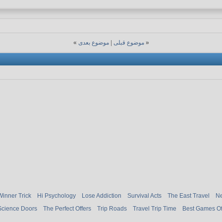
«
موضوع قبلی
|
موضوع بعدی
»
Winner Trick
Hi Psychology
Lose Addiction
Survival Acts
The East Travel
Ne
Science Doors
The Perfect Offers
Trip Roads
Travel Trip Time
Best Games O